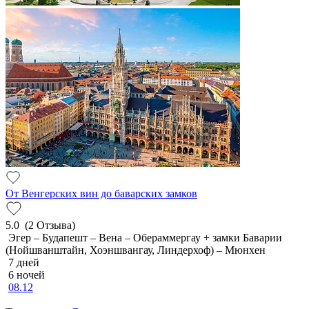
От Венгерских вин до баварских замков
5.0
(2 Отзыва)
Эгер – Будапешт – Вена – Обераммергау + замки Баварии
(Нойшванштайн, Хоэншвангау, Линдерхоф) – Мюнхен
7 дней
6 ночей
08.12