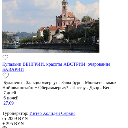
Купальни ВЕНГРИИ, красоты АВСТРИИ, очарование
БАВАРИИ
Будапешт - Зальцкаммергут - Зальцбург - Мюнхен - замок
Нойшванштайн + Обераммергау* - Пассау - Дьор - Вена
7 дней
6 ночей
27.09
Туроператор:
Интер Холидей Сервис
от 2069
BYN
+ 295
BYN