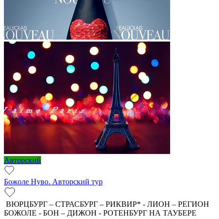
Авторский
Божоле Нуво. Авторский тур
ВЮРЦБУРГ – СТРАСБУРГ – РИКВИР* - ЛИОН – РЕГИОН
БОЖОЛЕ - БОН – ДИЖОН - РОТЕНБУРГ НА ТАУБЕРЕ