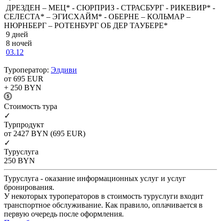
ДРЕЗДЕН – МЕЦ* - СЮРПРИЗ - СТРАСБУРГ - РИКЕВИР* -
СЕЛЕСТА* – ЭГИСХАЙМ* - ОБЕРНЕ – КОЛЬМАР –
НЮРНБЕРГ – РОТЕНБУРГ ОБ ДЕР ТАУБЕРЕ*
9 дней
8 ночей
03.12
Туроператор:
Элдиви
от 695
EUR
+ 250
BYN
Cтоимость тура
✓
Турпродукт
от 2427
BYN
(695 EUR)
✓
Туруслуга
250
BYN
Туруслуга - оказание информационных услуг и услуг
бронирования.
У некоторых туроператоров в стоимость туруслуги входит
транспортное обслуживание. Как правило, оплачивается в
первую очередь после оформления.