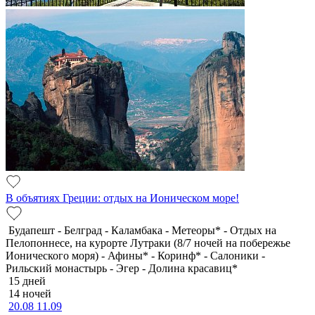
В объятиях Греции: отдых на Ионическом море!
Будапешт - Белград - Каламбака - Метеоры* - Отдых на
Пелопоннесе, на курорте Лутраки (8/7 ночей на побережье
Ионического моря) - Афины* - Коринф* - Салоники -
Рильский монастырь - Эгер - Долина красавиц*
15 дней
14 ночей
20.08
11.09