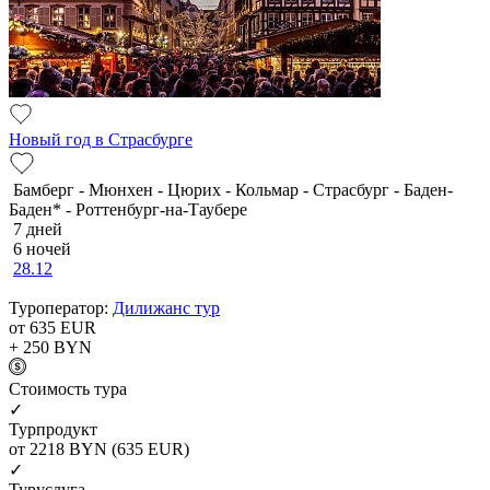
Новый год в Страсбурге
Бамберг - Мюнхен - Цюрих - Кольмар - Страсбург - Баден-
Баден* - Роттенбург-на-Таубере
7 дней
6 ночей
28.12
Туроператор:
Дилижанс тур
от 635
EUR
+ 250
BYN
Cтоимость тура
✓
Турпродукт
от 2218
BYN
(635 EUR)
✓
Туруслуга