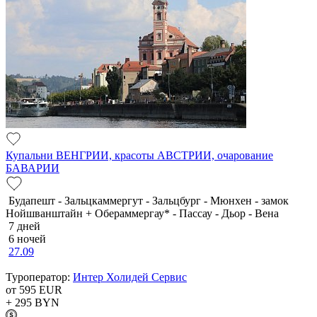
Купальни ВЕНГРИИ, красоты АВСТРИИ, очарование
БАВАРИИ
Будапешт - Зальцкаммергут - Зальцбург - Мюнхен - замок
Нойшванштайн + Обераммергау* - Пассау - Дьор - Вена
7 дней
6 ночей
27.09
Туроператор:
Интер Холидей Сервис
от 595
EUR
+ 295
BYN