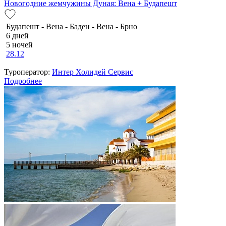
Новогодние жемчужины Дуная: Вена + Будапешт
Будапешт - Вена - Баден - Вена - Брно
6 дней
5 ночей
28.12
Туроператор:
Интер Холидей Сервис
Подробнее