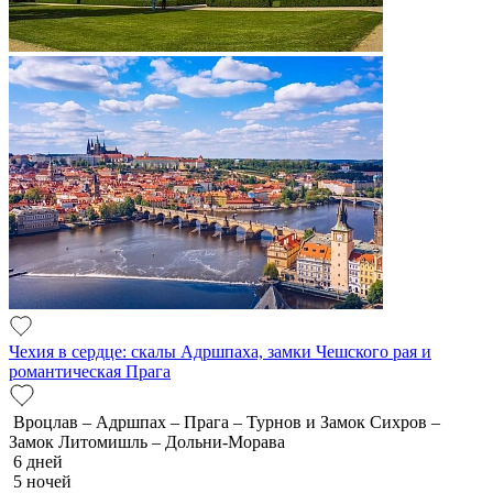
Чехия в сердце: скалы Адршпаха, замки Чешского рая и
романтическая Прага
Вроцлав – Адршпах – Прага – Турнов и Замок Сихров –
Замок Литомишль – Дольни-Морава
6 дней
5 ночей