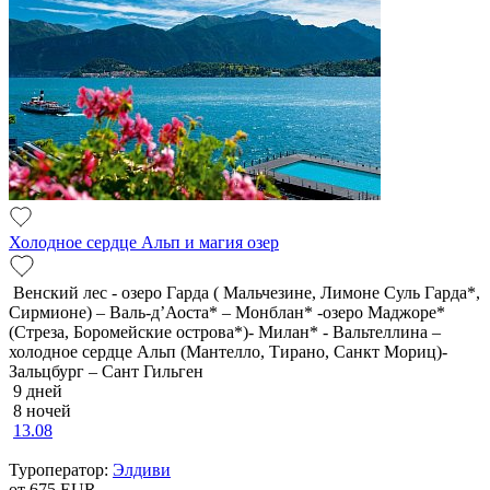
Холодное сердце Альп и магия озер
Венский лес - озеро Гарда ( Мальчезине, Лимоне Суль Гарда*,
Сирмионе) – Валь-д’Аоста* – Монблан* -озеро Маджоре*
(Стреза, Боромейские острова*)- Милан* - Вальтеллина –
холодное сердце Альп (Мантелло, Тирано, Санкт Мориц)-
Зальцбург – Сант Гильген
9 дней
8 ночей
13.08
Туроператор:
Элдиви
от 675
EUR