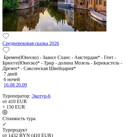
Средневековая сказка 2026
Бремен(Юнеско) - Заансе Сханс - Амстердам* - Гент -
Брюгге(Юнеско)* - Трир - долина Мозель - Бернкастель -
Дрезен* - Саксонская Швейцария*
7 дней
6 ночей
16.08
20.09
Туроператор:
Экотур-6
от 410
EUR
+ 150
EUR
Cтоимость тура
✓
Турпродукт
от 1432
BYN
(410 EUR)