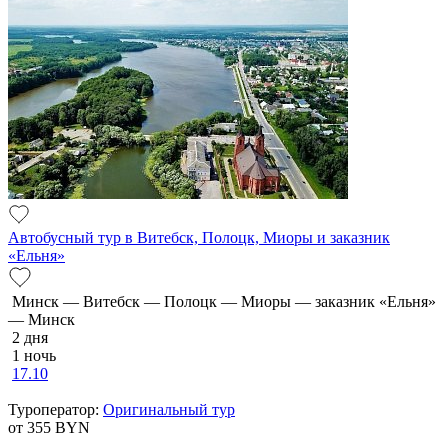
Автобусный тур в Витебск, Полоцк, Миоры и заказник
«Ельня»
Минск — Витебск — Полоцк — Миоры — заказник «Ельня»
— Минск
2 дня
1 ночь
17.10
Туроператор:
Оригинальный тур
от 355
BYN