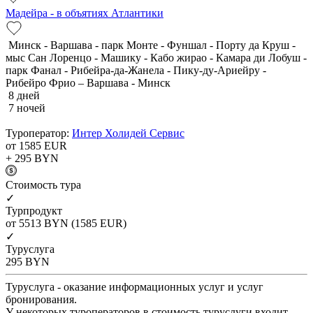
Мадейра - в объятиях Атлантики
Минск - Варшава - парк Монте - Фуншал - Порту да Круш -
мыс Сан Лоренцо - Машику - Кабо жирао - Камара ди Лобуш -
парк Фанал - Рибейра-да-Жанела - Пику-ду-Ариейру -
Рибейро Фрио – Варшава - Минск
8 дней
7 ночей
Туроператор:
Интер Холидей Сервис
от 1585
EUR
+ 295
BYN
Cтоимость тура
✓
Турпродукт
от 5513
BYN
(1585 EUR)
✓
Туруслуга
295
BYN
Туруслуга - оказание информационных услуг и услуг
бронирования.
У некоторых туроператоров в стоимость туруслуги входит