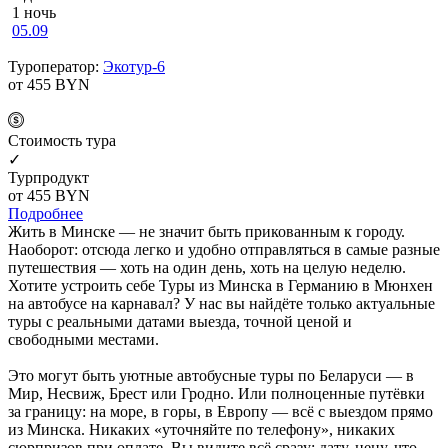
1 ночь
05.09
Туроператор:
Экотур-6
от 455
BYN
Cтоимость тура
✓
Турпродукт
от 455
BYN
Подробнее
Жить в Минске — не значит быть прикованным к городу.
Наоборот: отсюда легко и удобно отправляться в самые разные
путешествия — хоть на один день, хоть на целую неделю.
Хотите устроить себе Туры из Минска в Германию в Мюнхен
на автобусе на карнавал? У нас вы найдёте только актуальные
туры с реальными датами выезда, точной ценой и
свободными местами.
Это могут быть уютные автобусные туры по Беларуси — в
Мир, Несвиж, Брест или Гродно. Или полноценные путёвки
за границу: на море, в горы, в Европу — всё с выездом прямо
из Минска. Никаких «уточняйте по телефону», никаких
сюрпризов при оплате. Вы видите всё сразу: дату, цену, что