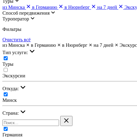
Туры
из Минска
в Германию
в Нюрнберг
на 7 дней
Экск
Cпособ передвижения
Туроператор
Фильтры
Очистить всё
из Минска
в Германию
в Нюрнберг
на 7 дней
Экскур
Тип услуги:
Туры
Экскурсии
Откуда:
Минск
Страна:
Германия