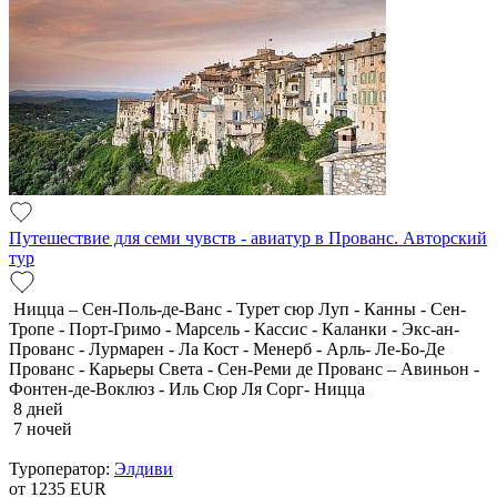
Путешествие для семи чувств - авиатур в Прованс. Авторский
тур
Ницца – Сен-Поль-де-Ванс - Турет сюр Луп - Канны - Сен-
Тропе - Порт-Гримо - Марсель - Кассис - Каланки - Экс-ан-
Прованс - Лурмарен - Ла Кост - Менерб - Арль- Ле-Бо-Де
Прованс - Карьеры Света - Сен-Реми де Прованс – Авиньон -
Фонтен-де-Воклюз - Иль Сюр Ля Сорг- Ницца
8 дней
7 ночей
Туроператор:
Элдиви
от 1235
EUR