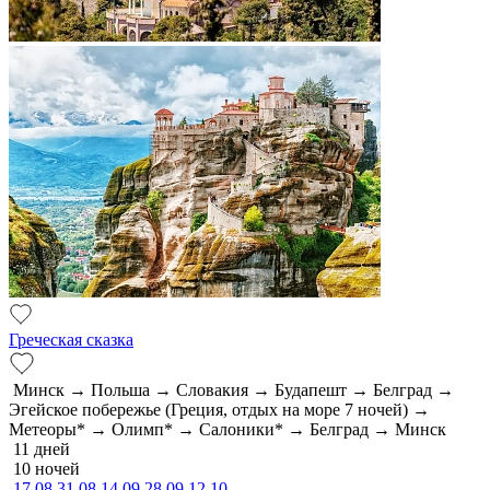
Греческая сказка
Минск → Польша → Словакия → Будапешт → Белград →
Эгейское побережье (Греция, отдых на море 7 ночей) →
Метеоры* → Олимп* → Салоники* → Белград → Минск
11 дней
10 ночей
17.08
31.08
14.09
28.09
12.10