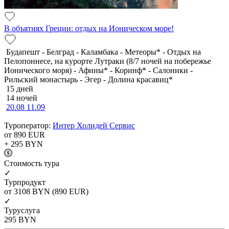
В объятиях Греции: отдых на Ионическом море!
Будапешт - Белград - Каламбака - Метеоры* - Отдых на
Пелопоннесе, на курорте Лутраки (8/7 ночей на побережье
Ионического моря) - Афины* - Коринф* - Салоники -
Рильский монастырь - Эгер - Долина красавиц*
15 дней
14 ночей
20.08
11.09
Туроператор:
Интер Холидей Сервис
от 890
EUR
+ 295
BYN
Cтоимость тура
✓
Турпродукт
от 3108
BYN
(890 EUR)
✓
Туруслуга
295
BYN