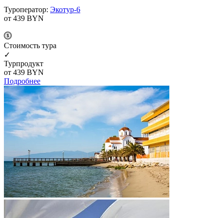
Туроператор:
Экотур-6
от 439
BYN
Cтоимость тура
✓
Турпродукт
от 439
BYN
Подробнее