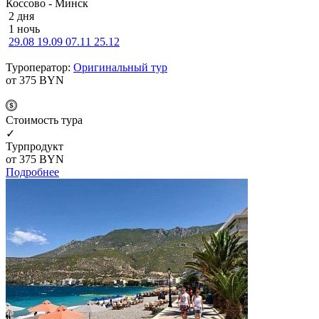
Коссово - Минск
2 дня
1 ночь
29.08
19.09
07.11
25.12
Туроператор:
Оригинальный тур
от 375
BYN
Cтоимость тура
✓
Турпродукт
от 375
BYN
Подробнее