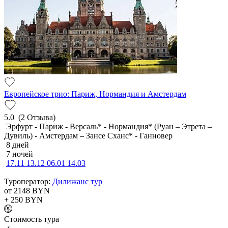
Европейское трио: Париж, Нормандия и Амстердам
5.0
(2 Отзыва)
Эрфурт - Париж - Версаль* - Нормандия* (Руан – Этрета –
Дувиль) - Амстердам – Зансе Сханс* - Ганновер
8 дней
7 ночей
17.11
13.12
06.01
14.03
Туроператор:
Дилижанс тур
от 2148
BYN
+ 250
BYN
Cтоимость тура