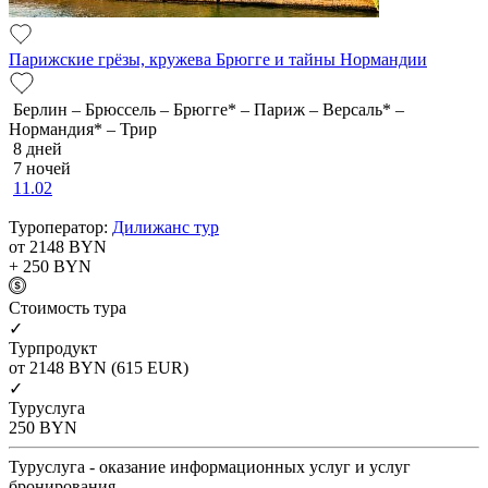
Парижские грёзы, кружева Брюгге и тайны Нормандии
Берлин – Брюссель – Брюгге* – Париж – Версаль* –
Нормандия* – Трир
8 дней
7 ночей
11.02
Туроператор:
Дилижанс тур
от 2148
BYN
+ 250
BYN
Cтоимость тура
✓
Турпродукт
от 2148
BYN
(615 EUR)
✓
Туруслуга
250
BYN
Туруслуга - оказание информационных услуг и услуг
бронирования.