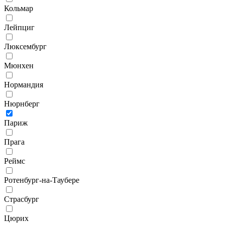
Кольмар
Лейпциг
Люксембург
Мюнхен
Нормандия
Нюрнберг
Париж
Прага
Реймс
Ротенбург-на-Таубере
Страсбург
Цюрих