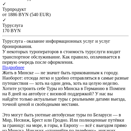
✓
Турпродукт
от 1886
BYN
(540 EUR)
✓
Туруслуга
170
BYN
Туруслуга - оказание информационных услуг и услуг
бронирования.
У некоторых туроператоров в стоимость туруслуги входит
транспортное обслуживание. Как правило, оплачивается в
первую очередь после оформления.
Подробнее
Жить в Минске — не значит быть прикованным к городу.
Наоборот: отсюда легко и удобно отправляться в самые разные
путешествия — хоть на один день, хоть на целую неделю.
Хотите устроить себе Туры из Минска в Германию в Помпеи
на 8 дней на автобусе с визовой поддержкой? У нас вы
найдёте только актуальные туры с реальными датами выезда,
точной ценой и свободными местами.
Это могут быть уютные автобусные туры по Беларуси — в
Мир, Несвиж, Брест или Гродно. Или полноценные путёвки
за границу: на море, в горы, в Европу — всё с выездом прямо
из Минска. Никаких «уточняйте по телефону», никаких