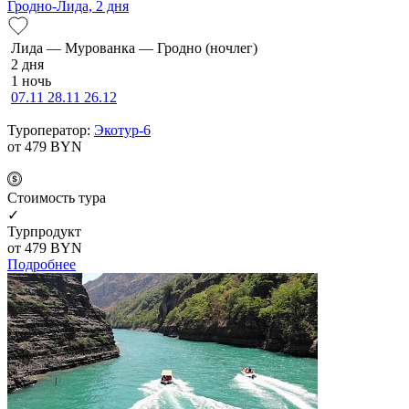
Гродно-Лида, 2 дня
Ли­да — Мурованка — Грод­но (ночлег)
2 дня
1 ночь
07.11
28.11
26.12
Туроператор:
Экотур-6
от 479
BYN
Cтоимость тура
✓
Турпродукт
от 479
BYN
Подробнее