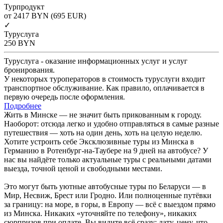
Турпродукт
от 2417
BYN
(695 EUR)
✓
Туруслуга
250
BYN
Туруслуга - оказание информационных услуг и услуг
бронирования.
У некоторых туроператоров в стоимость туруслуги входит
транспортное обслуживание. Как правило, оплачивается в
первую очередь после оформления.
Подробнее
Жить в Минске — не значит быть прикованным к городу.
Наоборот: отсюда легко и удобно отправляться в самые разные
путешествия — хоть на один день, хоть на целую неделю.
Хотите устроить себе Эксклюзивные туры из Минска в
Германию в Ротенбург-на-Таубере на 9 дней на автобусе? У
нас вы найдёте только актуальные туры с реальными датами
выезда, точной ценой и свободными местами.
Это могут быть уютные автобусные туры по Беларуси — в
Мир, Несвиж, Брест или Гродно. Или полноценные путёвки
за границу: на море, в горы, в Европу — всё с выездом прямо
из Минска. Никаких «уточняйте по телефону», никаких
сюрпризов при оплате. Вы видите всё сразу: дату, цену, что