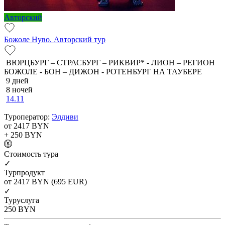
Авторский
Божоле Нуво. Авторский тур
ВЮРЦБУРГ – СТРАСБУРГ – РИКВИР* - ЛИОН – РЕГИОН
БОЖОЛЕ - БОН – ДИЖОН - РОТЕНБУРГ НА ТАУБЕРЕ
9 дней
8 ночей
14.11
Туроператор:
Элдиви
от 2417
BYN
+ 250
BYN
Cтоимость тура
✓
Турпродукт
от 2417
BYN
(695 EUR)
✓
Туруслуга
250
BYN