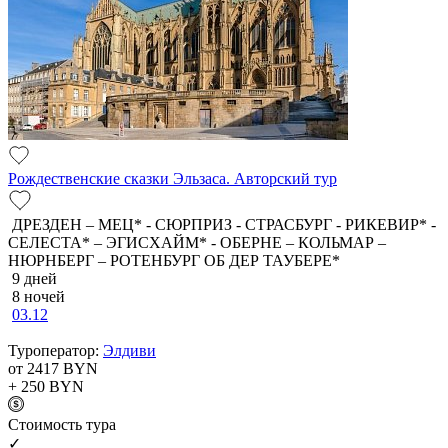
Рождественские сказки Эльзаса. Авторский тур
ДРЕЗДЕН – МЕЦ* - СЮРПРИЗ - СТРАСБУРГ - РИКЕВИР* -
СЕЛЕСТА* – ЭГИСХАЙМ* - ОБЕРНЕ – КОЛЬМАР –
НЮРНБЕРГ – РОТЕНБУРГ ОБ ДЕР ТАУБЕРЕ*
9 дней
8 ночей
03.12
Туроператор:
Элдиви
от 2417
BYN
+ 250
BYN
Cтоимость тура
✓