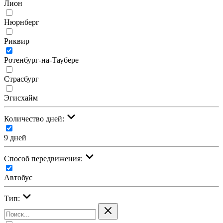
Лион
Нюрнберг
Риквир
Ротенбург-на-Таубере
Страсбург
Эгисхайм
Количество дней:
9 дней
Cпособ передвижения:
Автобус
Тип: