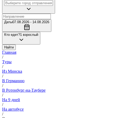
Даты
07.08.2026 - 14.08.2026
Кто едет?
1 взрослый
Найти
Главная
/
Туры
/
Из Минска
/
В Германию
/
В Ротенбург-на-Таубере
/
На 9 дней
/
На автобусе
/