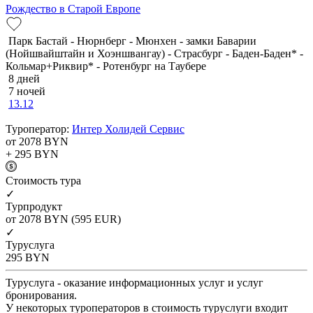
Рождество в Старой Европе
Парк Бастай - Нюрнберг - Мюнхен - замки Баварии
(Нойшвайштайн и Хоэншвангау) - Страсбург - Баден-Баден* -
Кольмар+Риквир* - Ротенбург на Таубере
8 дней
7 ночей
13.12
Туроператор:
Интер Холидей Сервис
от 2078
BYN
+ 295
BYN
Cтоимость тура
✓
Турпродукт
от 2078
BYN
(595 EUR)
✓
Туруслуга
295
BYN
Туруслуга - оказание информационных услуг и услуг
бронирования.
У некоторых туроператоров в стоимость туруслуги входит