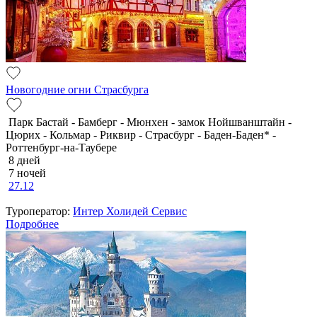
Новогодние огни Страсбурга
Парк Бастай - Бамберг - Мюнхен - замок Нойшванштайн -
Цюрих - Кольмар - Риквир - Страсбург - Баден-Баден* -
Роттенбург-на-Таубере
8 дней
7 ночей
27.12
Туроператор:
Интер Холидей Сервис
Подробнее