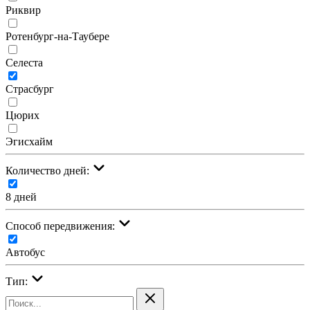
Риквир
Ротенбург-на-Таубере
Селеста
Страсбург
Цюрих
Эгисхайм
Количество дней:
8 дней
Cпособ передвижения:
Автобус
Тип: