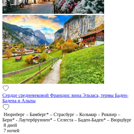
Сердце средневековой Франции: вина Эльзаса, термы Баден-
Бадена и Альпы
Нюрнберг – Бамберг* – Страсбург – Кольмар – Риквир –
Берн* - Лаутербруннен* – Селеста – Баден-Баден* – Вюрцбург
8 дней
7 ночей