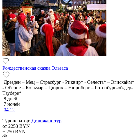
Рождественская сказка Эльзаса
Дрезден – Мец – Страсбург - Риквир* - Селеста* – Эгисхайм*
- Оберне – Кольмар – Цюрих – Нюрнберг – Ротенбург-об-дер-
Таубере*
8 дней
7 ночей
04.12
Туроператор:
Дилижанс тур
от 2253
BYN
+ 250
BYN