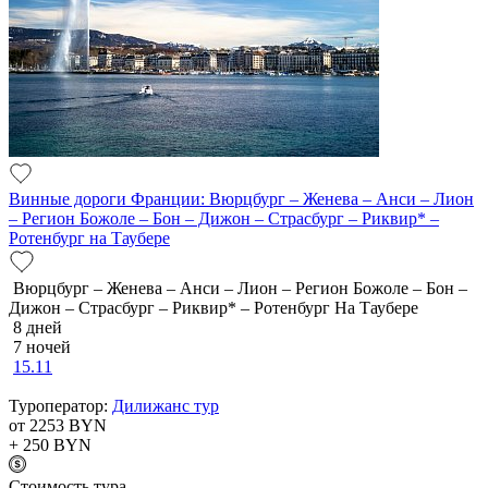
Винные дороги Франции: Вюрцбург – Женева – Анси – Лион
– Регион Божоле – Бон – Дижон – Страсбург – Риквир* –
Ротенбург на Таубере
Вюрцбург – Женева – Анси – Лион – Регион Божоле – Бон –
Дижон – Страсбург – Риквир* – Ротенбург На Таубере
8 дней
7 ночей
15.11
Туроператор:
Дилижанс тур
от 2253
BYN
+ 250
BYN
Cтоимость тура