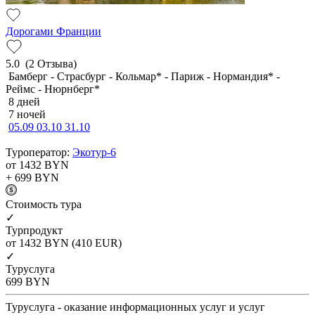
Дорогами Франции
5.0
(2 Отзыва)
Бамберг - Страсбург - Кольмар* - Париж - Нормандия* -
Реймс - Нюрнберг*
8 дней
7 ночей
05.09
03.10
31.10
Туроператор:
Экотур-6
от 1432
BYN
+ 699
BYN
Cтоимость тура
✓
Турпродукт
от 1432
BYN
(410 EUR)
✓
Туруслуга
699
BYN
Туруслуга - оказание информационных услуг и услуг