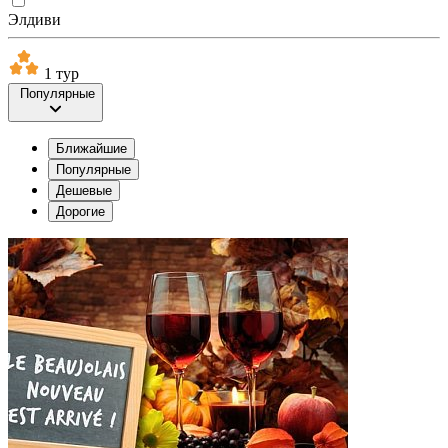
Элдиви
1 тур
Популярные
Ближайшие
Популярные
Дешевые
Дорогие