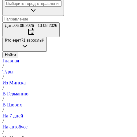
Даты
06.08.2026 - 13.08.2026
Кто едет?
1 взрослый
Найти
Главная
/
Туры
/
Из Минска
/
В Германию
/
В Цюрих
/
На 7 дней
/
На автобусе
/