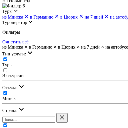
На Новый год
6
Туры
из Минска
в Германию
в Цюрих
на 7 дней
на автоб
Туроператор
Фильтры
Очистить всё
из Минска
в Германию
в Цюрих
на 7 дней
на автобусе
Тип услуги:
Туры
Экскурсии
Откуда:
Минск
Страна: