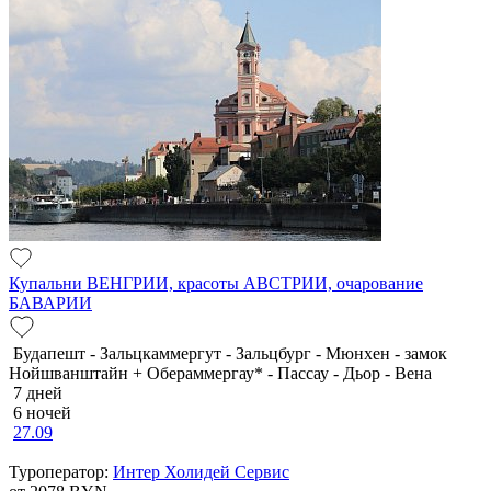
Купальни ВЕНГРИИ, красоты АВСТРИИ, очарование
БАВАРИИ
Будапешт - Зальцкаммергут - Зальцбург - Мюнхен - замок
Нойшванштайн + Обераммергау* - Пассау - Дьор - Вена
7 дней
6 ночей
27.09
Туроператор:
Интер Холидей Сервис