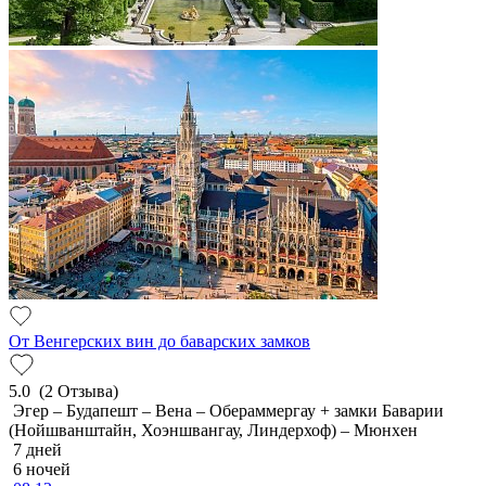
От Венгерских вин до баварских замков
5.0
(2 Отзыва)
Эгер – Будапешт – Вена – Обераммергау + замки Баварии
(Нойшванштайн, Хоэншвангау, Линдерхоф) – Мюнхен
7 дней
6 ночей