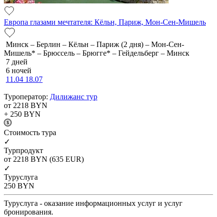
Европа глазами мечтателя: Кёльн, Париж, Мон-Сен-Мишель
Минск – Берлин – Кёльн – Париж (2 дня) – Мон-Сен-
Мишель* – Брюссель – Брюгге* – Гейдельберг – Минск
7 дней
6 ночей
11.04
18.07
Туроператор:
Дилижанс тур
от 2218
BYN
+ 250
BYN
Cтоимость тура
✓
Турпродукт
от 2218
BYN
(635 EUR)
✓
Туруслуга
250
BYN
Туруслуга - оказание информационных услуг и услуг
бронирования.