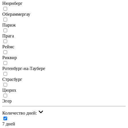
Нюрнберг
Обераммергау
Париж
Прага
Реймс
Риквир
Ротенбург-на-Таубере
Страсбург
Цюрих
Эгер
Количество дней:
7 дней