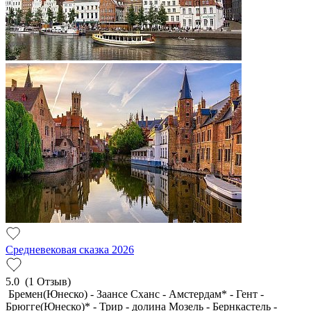
Средневековая сказка 2026
5.0
(1 Отзыв)
Бремен(Юнеско) - Заансе Сханс - Амстердам* - Гент -
Брюгге(Юнеско)* - Трир - долина Мозель - Бернкастель -