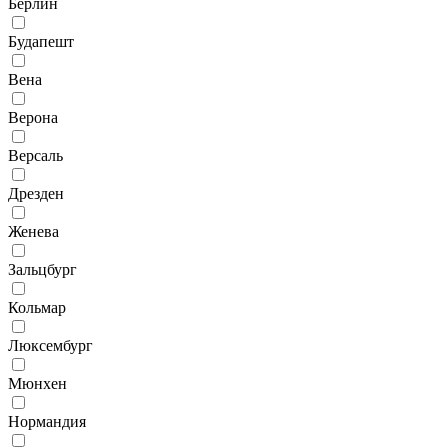
Берлин
Будапешт
Вена
Верона
Версаль
Дрезден
Женева
Зальцбург
Кольмар
Люксембург
Мюнхен
Нормандия