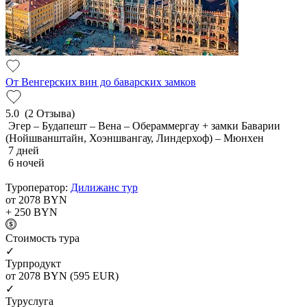
От Венгерских вин до баварских замков
5.0
(2 Отзыва)
Эгер – Будапешт – Вена – Обераммергау + замки Баварии
(Нойшванштайн, Хоэншвангау, Линдерхоф) – Мюнхен
7 дней
6 ночей
Туроператор:
Дилижанс тур
от 2078
BYN
+ 250
BYN
Cтоимость тура
✓
Турпродукт
от 2078
BYN
(595 EUR)
✓
Туруслуга