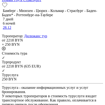
Бамберг - Мюнхен - Цюрих - Кольмар - Страсбург - Баден-
Баден* - Роттенбург-на-Таубере
7 дней
6 ночей
28.12
Туроператор:
Дилижанс тур
от 2218
BYN
+ 250
BYN
Cтоимость тура
✓
Турпродукт
от 2218
BYN
(635 EUR)
✓
Туруслуга
250
BYN
Туруслуга - оказание информационных услуг и услуг
бронирования.
У некоторых туроператоров в стоимость туруслуги входит
транспортное обслуживание. Как правило, оплачивается в
первую очередь после оформления.