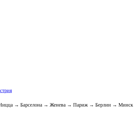
встрия
Ницца → Барселона → Женева → Париж → Берлин → Минск