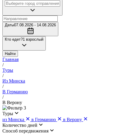
Даты
07.08.2026 - 14.08.2026
Кто едет?
1 взрослый
Найти
Главная
/
Туры
/
Из Минска
/
В Германию
/
В Верону
3
Туры
из Минска
в Германию
в Верону
Количество дней
Cпособ передвижения