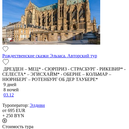
Рождественские сказки Эльзаса. Авторский тур
ДРЕЗДЕН – МЕЦ* - СЮРПРИЗ - СТРАСБУРГ - РИКЕВИР* -
СЕЛЕСТА* – ЭГИСХАЙМ* - ОБЕРНЕ – КОЛЬМАР –
НЮРНБЕРГ – РОТЕНБУРГ ОБ ДЕР ТАУБЕРЕ*
9 дней
8 ночей
03.12
Туроператор:
Элдиви
от 695
EUR
+ 250
BYN
Cтоимость тура