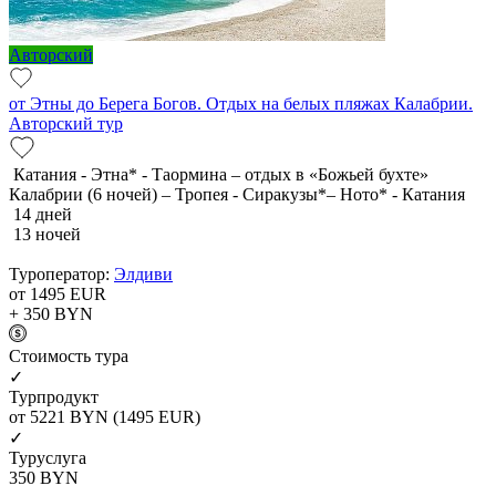
Авторский
от Этны до Берега Богов. Отдых на белых пляжах Калабрии.
Авторский тур
Катания - Этна* - Таормина – отдых в «Божьей бухте»
Калабрии (6 ночей) – Тропея - Сиракузы*– Ното* - Катания
14 дней
13 ночей
Туроператор:
Элдиви
от 1495
EUR
+ 350
BYN
Cтоимость тура
✓
Турпродукт
от 5221
BYN
(1495 EUR)
✓
Туруслуга
350
BYN