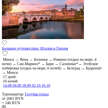
Большое путешествие: Италия и Греция
Минск → Вена → Болонья → Римини (отдых на море, 4
ночи) → Сан-Марино* → Бари → Салоники*→ Эгейское
побережье (отдых на море, 6 ночей) → Белград → Будапешт
→ Минск
17 дней
16 ночей
14.08
04.09
18.09
02.10
16.10
Туроператор:
Голубая птица
от 2061
BYN
+ 240
BYN