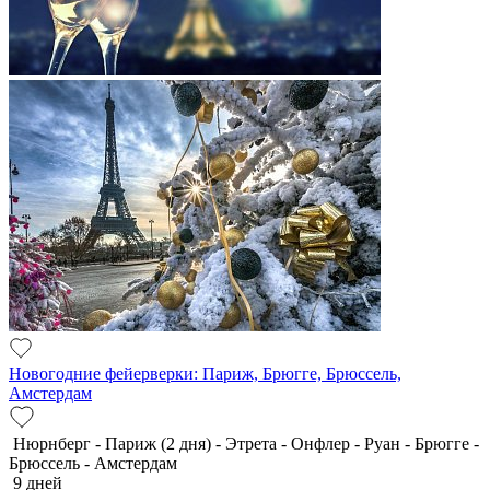
Новогодние фейерверки: Париж, Брюгге, Брюссель,
Амстердам
Нюрнберг - Париж (2 дня) - Этрета - Онфлер - Руан - Брюгге -
Брюссель - Амстердам
9 дней