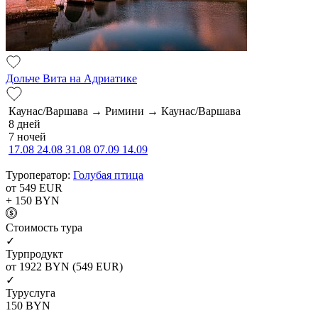
Дольче Вита на Адриатике
Каунас/Варшава → Римини → Каунас/Варшава
8 дней
7 ночей
17.08
24.08
31.08
07.09
14.09
Туроператор:
Голубая птица
от 549
EUR
+ 150
BYN
Cтоимость тура
✓
Турпродукт
от 1922
BYN
(549 EUR)
✓
Туруслуга
150
BYN