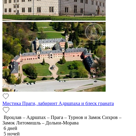
Мистика Праги, лабиринт Адршпаха и блеск граната
Вроцлав – Адршпах – Прага – Турнов и Замок Сихров –
Замок Литомишль – Дольни-Морава
6 дней
5 ночей