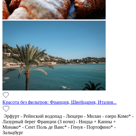
Красота без фильтров: Франция, Швейцария, Италия...
Эрфурт - Рейнский водопад - Люцерн - Милан - озеро Комо* -
Лазурный берег Франции (3 ночи) - Ницца + Канны +
Монако* - Сент Поль де Ванс* - Генуя - Портофино* -
Зальцбург