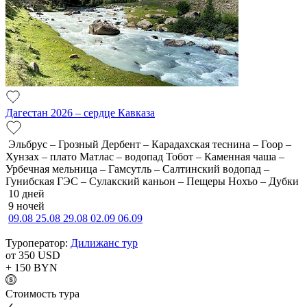
Дагестан 2026 – сердце Кавказа
Эльбрус – Грозный Дербент – Карадахская теснина – Гоор –
Хунзах – плато Матлас – водопад Тобот – Каменная чаша –
Урбечная мельница – Гамсутль – Салтинский водопад –
Гунибская ГЭС – Сулакский каньон – Пещеры Нохъо – Дубки
10 дней
9 ночей
09.08
25.08
29.08
02.09
06.09
Туроператор:
Дилижанс тур
от 350
USD
+ 150
BYN
Cтоимость тура
✓