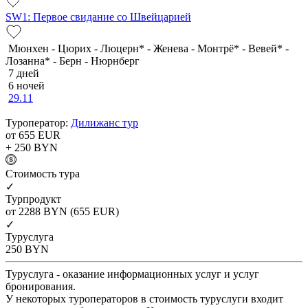
SW1: Первое свидание со Швейцарией
Мюнхен - Цюрих - Люцерн* - Женева - Монтрё* - Вевей* -
Лозанна* - Берн - Нюрнберг
7 дней
6 ночей
29.11
Туроператор:
Дилижанс тур
от 655
EUR
+ 250
BYN
Cтоимость тура
✓
Турпродукт
от 2288
BYN
(655 EUR)
✓
Туруслуга
250
BYN
Туруслуга - оказание информационных услуг и услуг
бронирования.
У некоторых туроператоров в стоимость туруслуги входит