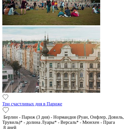
Три счастливых дня в Париже
Берлин - Париж (3 дня) - Нормандия (Руан, Онфлер, Довиль,
Трувиль)* - долина Луары* - Версаль* - Мюнхен - Прага
8 дней