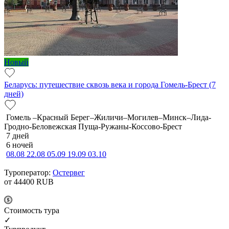
Новый
Беларусь: путешествие сквозь века и города Гомель-Брест (7
дней)
Гомель –Красный Берег–Жиличи–Могилев–Минск–Лида-
Гродно-Беловежская Пуща-Ружаны-Коссово-Брест
7 дней
6 ночей
08.08
22.08
05.09
19.09
03.10
Туроператор:
Остервег
от 44400
RUB
Cтоимость тура
✓