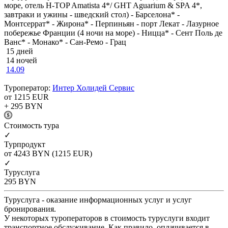
море, отель H-TOP Amatista 4*/ GHT Aguarium & SPA 4*,
завтраки и ужины - шведский стол) - Барселона* -
Монтсеррат* - Жирона* - Перпиньян - порт Лекат - Лазурное
побережье Франции (4 ночи на море) - Ницца* - Сент Поль де
Ванс* - Монако* - Сан-Ремо - Грац
15 дней
14 ночей
14.09
Туроператор:
Интер Холидей Сервис
от 1215
EUR
+ 295
BYN
Cтоимость тура
✓
Турпродукт
от 4243
BYN
(1215 EUR)
✓
Туруслуга
295
BYN
Туруслуга - оказание информационных услуг и услуг
бронирования.
У некоторых туроператоров в стоимость туруслуги входит
транспортное обслуживание. Как правило, оплачивается в