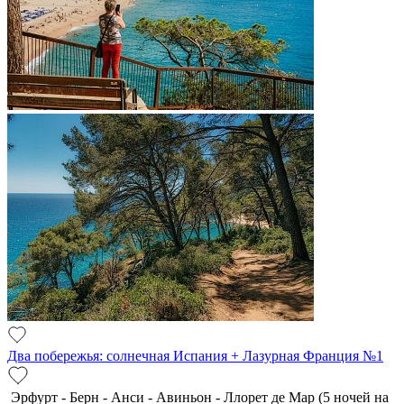
Два побережья: солнечная Испания + Лазурная Франция №1
Эрфурт - Берн - Анси - Авиньон - Ллорет де Мар (5 ночей на