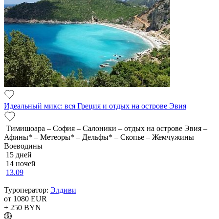
Идеальный микс: вся Греция и отдых на острове Эвия
Тимишоара – София – Салоники – отдых на острове Эвия –
Афины* – Метеоры* – Дельфы* – Скопье – Жемчужины
Воеводины
15 дней
14 ночей
13.09
Туроператор:
Элдиви
от 1080
EUR
+ 250
BYN