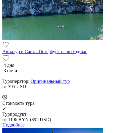
Авиатур в Санкт-Петербург на выходные
4 дня
3 ночи
Туроператор:
Оригинальный тур
от 395
USD
Cтоимость тура
✓
Турпродукт
от 1196
BYN
(395 USD)
Подробнее