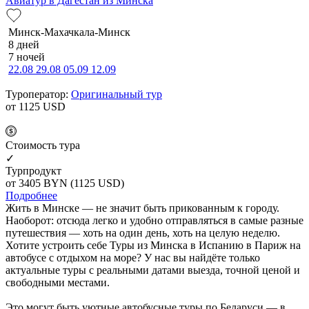
Авиатур в Дагестан из Минска
Минск-Махачкала-Минск
8 дней
7 ночей
22.08
29.08
05.09
12.09
Туроператор:
Оригинальный тур
от 1125
USD
Cтоимость тура
✓
Турпродукт
от 3405
BYN
(1125 USD)
Подробнее
Жить в Минске — не значит быть прикованным к городу.
Наоборот: отсюда легко и удобно отправляться в самые разные
путешествия — хоть на один день, хоть на целую неделю.
Хотите устроить себе Туры из Минска в Испанию в Париж на
автобусе с отдыхом на море? У нас вы найдёте только
актуальные туры с реальными датами выезда, точной ценой и
свободными местами.
Это могут быть уютные автобусные туры по Беларуси — в