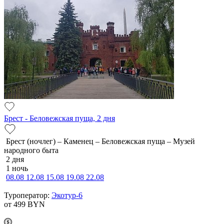
Брест - Беловежская пуща, 2 дня
Брест (ночлег) – Каменец – Беловежская пуща – Музей
народного быта
2 дня
1 ночь
08.08
12.08
15.08
19.08
22.08
Туроператор:
Экотур-6
от 499
BYN