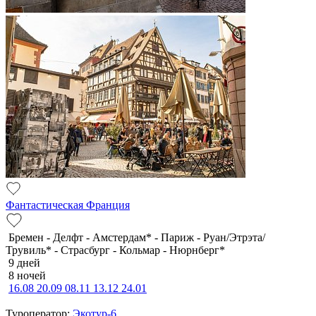
Фантастическая Франция
Бремен - Делфт - Амстердам* - Париж - Руан/Этрэта/
Трувиль* - Страсбург - Кольмар - Нюрнберг*
9 дней
8 ночей
16.08
20.09
08.11
13.12
24.01
Туроператор:
Экотур-6