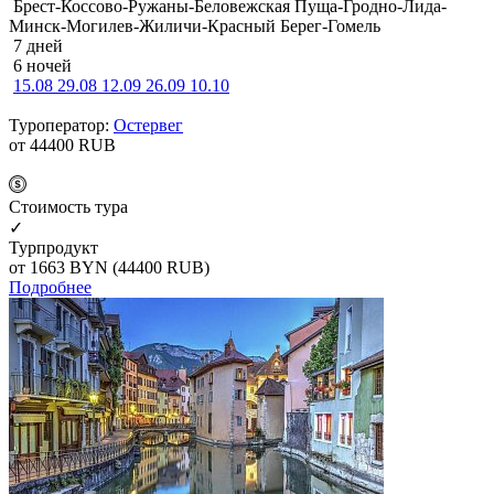
Брест-Коссово-Ружаны-Беловежская Пуща-Гродно-Лида-
Минск-Могилев-Жиличи-Красный Берег-Гомель
7 дней
6 ночей
15.08
29.08
12.09
26.09
10.10
Туроператор:
Остервег
от 44400
RUB
Cтоимость тура
✓
Турпродукт
от 1663
BYN
(44400 RUB)
Подробнее