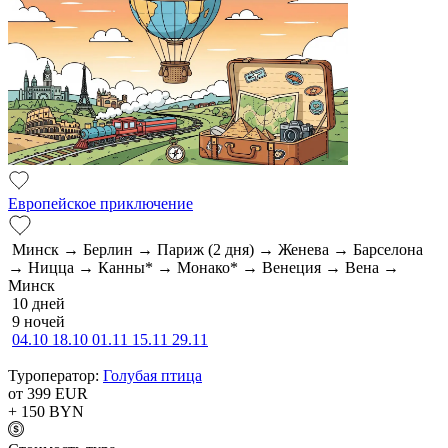
Европейское приключение
Минск → Берлин → Париж (2 дня) → Женева → Барселона
→ Ницца → Канны* → Монако* → Венеция → Вена →
Минск
10 дней
9 ночей
04.10
18.10
01.11
15.11
29.11
Туроператор:
Голубая птица
от 399
EUR
+ 150
BYN