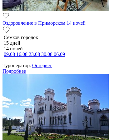
Оздоровление в Приморском 14 ночей
Сёмков городок
15 дней
14 ночей
09.08
16.08
23.08
30.08
06.09
Туроператор:
Остервег
Подробнее