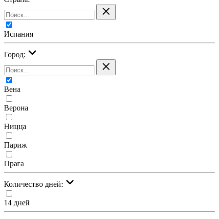
Испания
Город:
Вена
Верона
Ницца
Париж
Прага
Количество дней:
14 дней