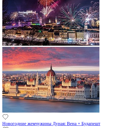
Новогодние жемчужины Дуная: Вена + Будапешт