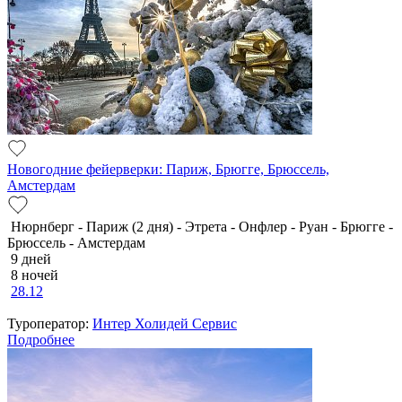
Новогодние фейерверки: Париж, Брюгге, Брюссель,
Амстердам
Нюрнберг - Париж (2 дня) - Этрета - Онфлер - Руан - Брюгге -
Брюссель - Амстердам
9 дней
8 ночей
28.12
Туроператор:
Интер Холидей Сервис
Подробнее