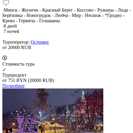
Минск - Жиличи - Красный Берег - Коссово - Ружаны - Лида -
Берёзовка - Новогрудок - Любча - Мир - Несвиж - *Гродно -
Крево - Гервяты - Гольшаны
8 дней
7 ночей
Туроператор:
Остервег
от 20000
RUB
Cтоимость тура
✓
Турпродукт
от 751
BYN
(20000 RUB)
Подробнее