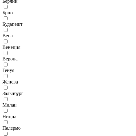
Берлин
Брно
Будапешт
Вена
Венеция
Верона
Генуя
Женева
Зальцбург
Милан
Ницца
Палермо