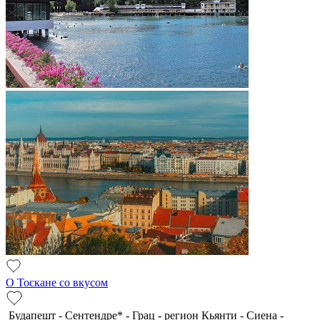
О Тоскане со вкусом
Будапешт - Сентендре* - Грац - регион Кьянти - Сиена -