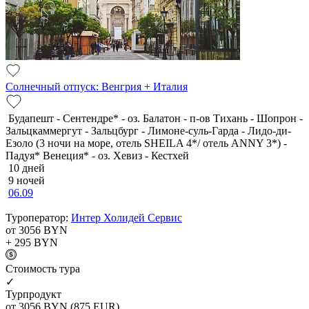
Солнечный отпуск: Венгрия + Италия
Будапешт - Сентендре* - оз. Балатон - п-ов Тихань - Шопрон -
Зальцкаммергут - Зальцбург - Лимоне-суль-Гарда - Лидо-ди-
Езоло (3 ночи на море, отель SHEILA 4*/ отель ANNY 3*) -
Падуя* Венеция* - оз. Хевиз - Кестхей
10 дней
9 ночей
06.09
Туроператор:
Интер Холидей Сервис
от 3056
BYN
+ 295
BYN
Cтоимость тура
✓
Турпродукт
от 3056
BYN
(875 EUR)