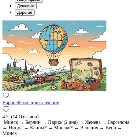
Дешевые
Дорогие
Европейское приключение
4.7
(14 Отзывов)
Минск → Берлин → Париж (2 дня) → Женева → Барселона
→ Ницца → Канны* → Монако* → Венеция → Вена →
Минск