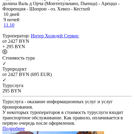
долина Валь д Орча (Монтепульчано, Пьенца) - Ареццо -
Флоренция - Шопрон - оз. Хевиз - Кестхей
10 дней
9 ночей
11.10
Туроператор:
Интер Холидей Сервис
от 2427
BYN
+ 295
BYN
Cтоимость тура
✓
Турпродукт
от 2427
BYN
(695 EUR)
✓
Туруслуга
295
BYN
Туруслуга - оказание информационных услуг и услуг
бронирования.
У некоторых туроператоров в стоимость туруслуги входит
транспортное обслуживание. Как правило, оплачивается в
первую очередь после оформления.
Подробнее