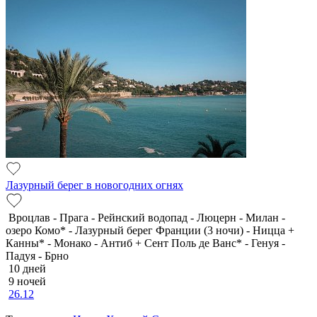
Лазурный берег в новогодних огнях
Вроцлав - Прага - Рейнский водопад - Люцерн - Милан -
озеро Комо* - Лазурный берег Франции (3 ночи) - Ницца +
Канны* - Монако - Антиб + Сент Поль де Ванс* - Генуя -
Падуя - Брно
10 дней
9 ночей
26.12