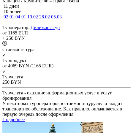
Канацеи / Кампителло – Прага / Вена
11 дней
10 ночей
02.01
04.01
19.02
26.02
05.03
Туроператор:
Дилижанс тур
от 1165
EUR
+ 250
BYN
Cтоимость тура
✓
Турпродукт
от 4069
BYN
(1165 EUR)
✓
Туруслуга
250
BYN
Туруслуга - оказание информационных услуг и услуг
бронирования.
У некоторых туроператоров в стоимость туруслуги входит
транспортное обслуживание. Как правило, оплачивается в
первую очередь после оформления.
Подробнее