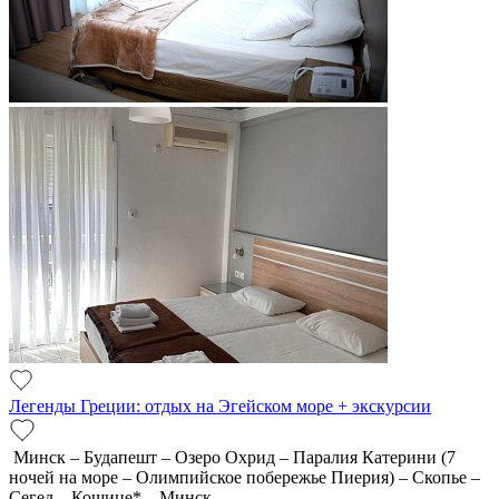
Легенды Греции: отдых на Эгейском море + экскурсии
Минск – Будапешт – Озеро Охрид – Паралия Катерини (7
ночей на море – Олимпийское побережье Пиерия) – Скопье –
Сегед – Кошице* – Минск