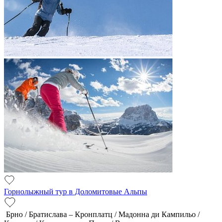
Горнолыжный тур в Доломитовые Альпы
Брно / Братислава – Кронплатц / Мадонна ди Кампильо /