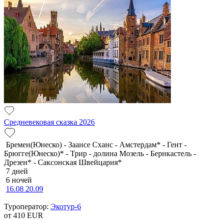
Средневековая сказка 2026
Бремен(Юнеско) - Заансе Сханс - Амстердам* - Гент -
Брюгге(Юнеско)* - Трир - долина Мозель - Бернкастель -
Дрезен* - Саксонская Швейцария*
7 дней
6 ночей
16.08
20.09
Туроператор:
Экотур-6
от 410
EUR