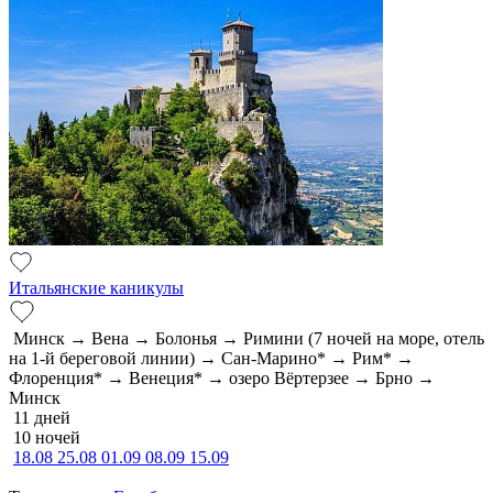
Итальянские каникулы
Минск → Вена → Болонья → Римини (7 ночей на море, отель
на 1-й береговой линии) → Сан-Марино* → Рим* →
Флоренция* → Венеция* → озеро Вёртерзее → Брно →
Минск
11 дней
10 ночей
18.08
25.08
01.09
08.09
15.09