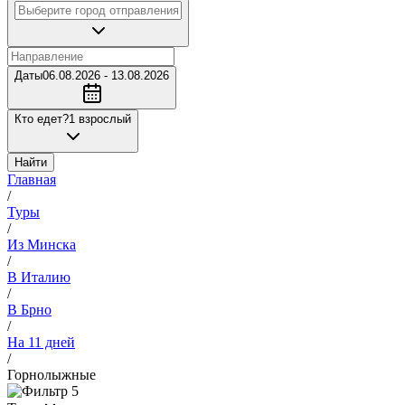
Даты
06.08.2026 - 13.08.2026
Кто едет?
1 взрослый
Найти
Главная
/
Туры
/
Из Минска
/
В Италию
/
В Брно
/
На 11 дней
/
Горнолыжные
5