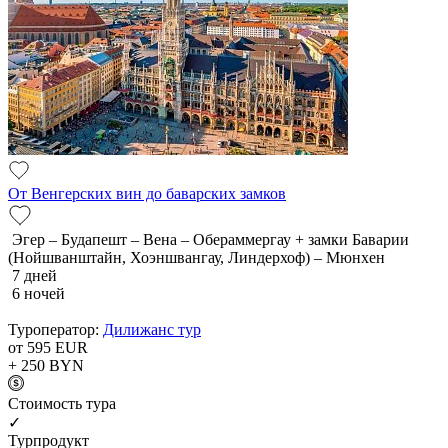
От Венгерских вин до баварских замков
Эгер – Будапешт – Вена – Обераммергау + замки Баварии
(Нойшванштайн, Хоэншвангау, Линдерхоф) – Мюнхен
7 дней
6 ночей
Туроператор:
Дилижанс тур
от 595
EUR
+ 250
BYN
Cтоимость тура
✓
Турпродукт