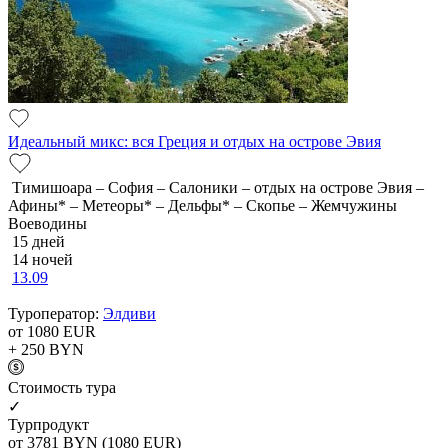
Идеальный микс: вся Греция и отдых на острове Эвия
Тимишоара – София – Салоники – отдых на острове Эвия –
Афины* – Метеоры* – Дельфы* – Скопье – Жемчужины
Воеводины
15 дней
14 ночей
13.09
Туроператор:
Элдиви
от 1080
EUR
+ 250
BYN
Cтоимость тура
✓
Турпродукт
от 3781
BYN
(1080 EUR)