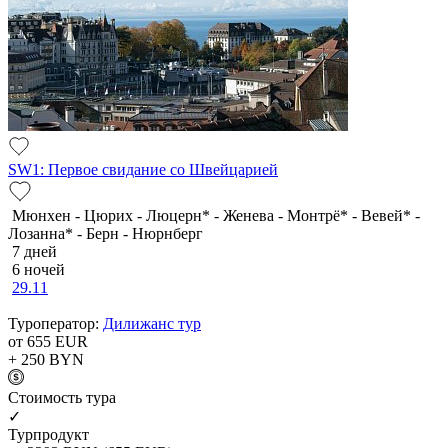
SW1: Первое свидание со Швейцарией
Мюнхен - Цюрих - Люцерн* - Женева - Монтрё* - Вевей* -
Лозанна* - Берн - Нюрнберг
7 дней
6 ночей
29.11
Туроператор:
Дилижанс тур
от 655
EUR
+ 250
BYN
Cтоимость тура
✓
Турпродукт