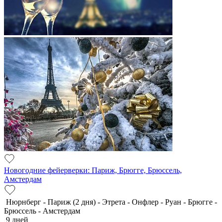
Новогодние фейерверки: Париж, Брюгге, Брюссель,
Амстердам
Нюрнберг - Париж (2 дня) - Этрета - Онфлер - Руан - Брюгге -
Брюссель - Амстердам
9 дней