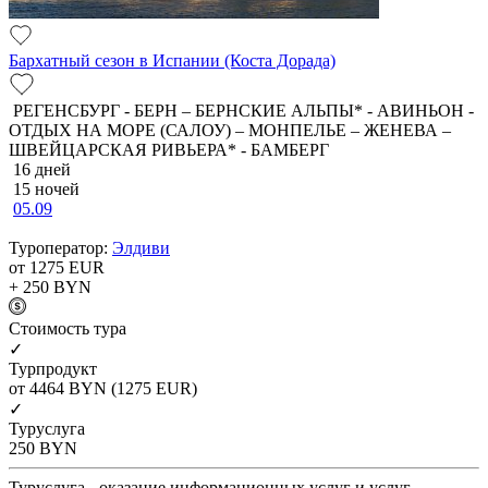
Бархатный сезон в Испании (Коста Дорада)
РЕГЕНСБУРГ - БЕРН – БЕРНСКИЕ АЛЬПЫ* - АВИНЬОН -
ОТДЫХ НА МОРЕ (САЛОУ) – МОНПЕЛЬЕ – ЖЕНЕВА –
ШВЕЙЦАРСКАЯ РИВЬЕРА* - БАМБЕРГ
16 дней
15 ночей
05.09
Туроператор:
Элдиви
от 1275
EUR
+ 250
BYN
Cтоимость тура
✓
Турпродукт
от 4464
BYN
(1275 EUR)
✓
Туруслуга
250
BYN
Туруслуга - оказание информационных услуг и услуг