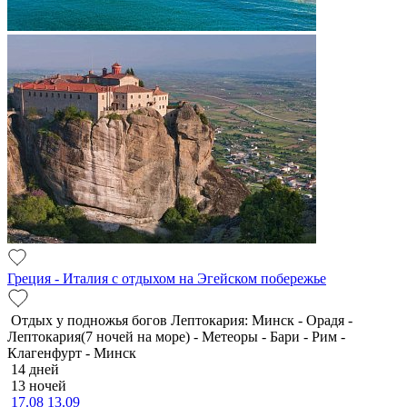
Греция - Италия с отдыхом на Эгейском побережье
Отдых у подножья богов Лептокария: Минск - Орадя -
Лептокария(7 ночей на море) - Метеоры - Бари - Рим -
Клагенфурт - Минск
14 дней
13 ночей
17.08
13.09