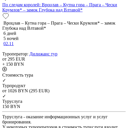
По следам королей: Вроцлав – Кутна гора – Прага – Чески
Крумлов* – замок Глубока над Влтавой*
Вроцлав – Кутна гора – Прага – Чески Крумлов* – замок
Глубока над Влтавой*
6 дней
5 ночей
02.11
Туроператор:
Дилижанс тур
от 295
EUR
+ 150
BYN
Cтоимость тура
✓
Турпродукт
от 1026
BYN
(295 EUR)
✓
Туруслуга
150
BYN
Туруслуга - оказание информационных услуг и услуг
бронирования.
У некоторых туроператоров в стоимость туруслуги входит