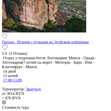
Греция - Италия с отдыхом на Эгейском побережье
5.0
(3 Отзыва)
Отдых у подножья богов Лептокария: Минск - Орадя -
Лептокария(7 ночей на море) - Метеоры - Бари - Рим -
Клагенфурт - Минск
14 дней
13 ночей
17.08
13.09
Туроператор:
Экотур-6
от 3014
BYN
+ 870
BYN
Cтоимость тура