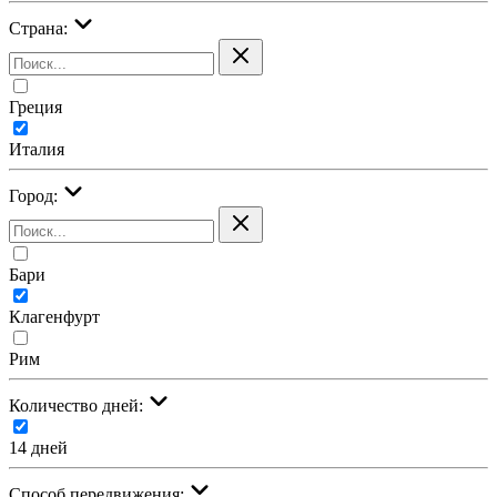
Страна:
Греция
Италия
Город:
Бари
Клагенфурт
Рим
Количество дней:
14 дней
Cпособ передвижения: