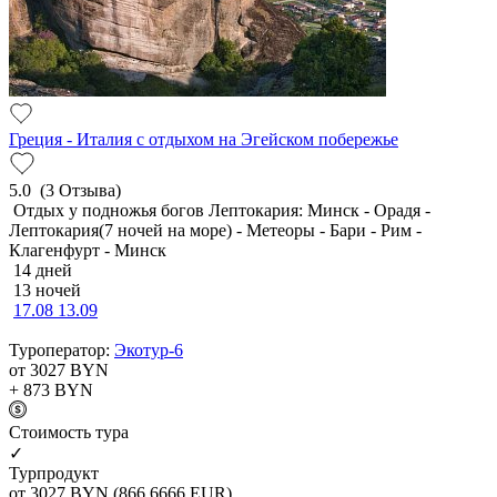
Греция - Италия с отдыхом на Эгейском побережье
5.0
(3 Отзыва)
Отдых у подножья богов Лептокария: Минск - Орадя -
Лептокария(7 ночей на море) - Метеоры - Бари - Рим -
Клагенфурт - Минск
14 дней
13 ночей
17.08
13.09
Туроператор:
Экотур-6
от 3027
BYN
+ 873
BYN
Cтоимость тура
✓
Турпродукт
от 3027
BYN
(866.6666 EUR)