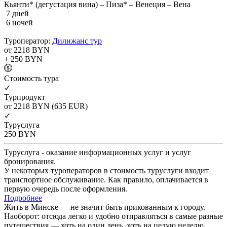
Кьянти* (дегустация вина) – Пиза* – Венеция – Вена
7 дней
6 ночей
Туроператор:
Дилижанс тур
от 2218
BYN
+ 250
BYN
Cтоимость тура
✓
Турпродукт
от 2218
BYN
(635 EUR)
✓
Туруслуга
250
BYN
Туруслуга - оказание информационных услуг и услуг
бронирования.
У некоторых туроператоров в стоимость туруслуги входит
транспортное обслуживание. Как правило, оплачивается в
первую очередь после оформления.
Подробнее
Жить в Минске — не значит быть прикованным к городу.
Наоборот: отсюда легко и удобно отправляться в самые разные
путешествия — хоть на один день, хоть на целую неделю.