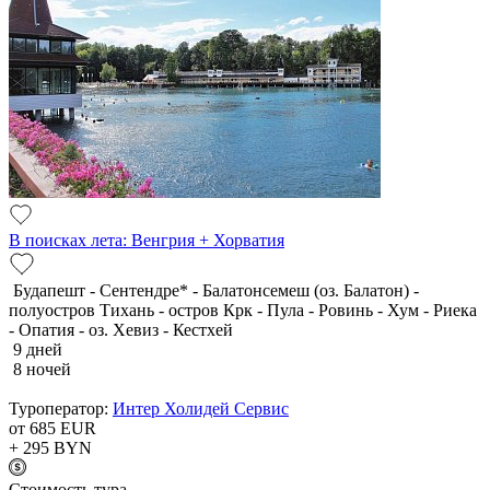
В поисках лета: Венгрия + Хорватия
Будапешт - Сентендре* - Балатонсемеш (оз. Балатон) -
полуостров Тихань - остров Крк - Пула - Ровинь - Хум - Риека
- Опатия - оз. Хевиз - Кестхей
9 дней
8 ночей
Туроператор:
Интер Холидей Сервис
от 685
EUR
+ 295
BYN
Cтоимость тура