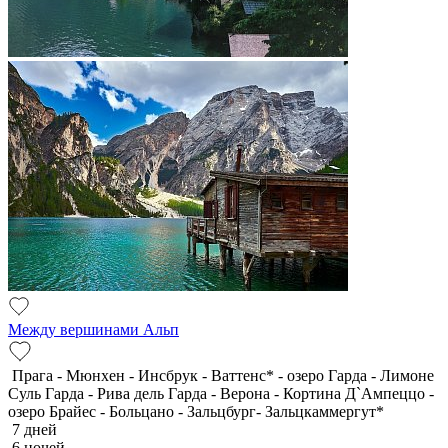
Между вершинами Альп
Прага - Мюнхен - Инсбрук - Ваттенс* - озеро Гарда - Лимоне
Суль Гарда - Рива дель Гарда - Верона - Кортина Д`Ампеццо -
озеро Брайес - Больцано - Зальцбург- Зальцкаммергут*
7 дней
6 ночей