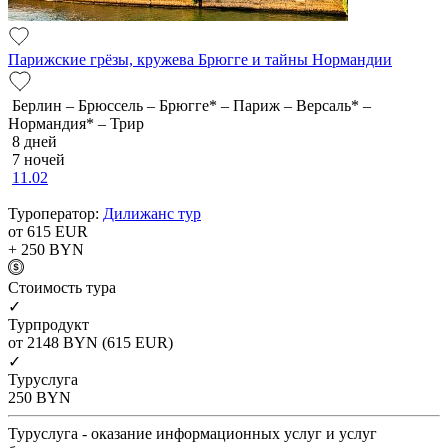
Парижские грёзы, кружева Брюгге и тайны Нормандии
Берлин – Брюссель – Брюгге* – Париж – Версаль* –
Нормандия* – Трир
8 дней
7 ночей
11.02
Туроператор:
Дилижанс тур
от 615
EUR
+ 250
BYN
Cтоимость тура
✓
Турпродукт
от 2148
BYN
(615 EUR)
✓
Туруслуга
250
BYN
Туруслуга - оказание информационных услуг и услуг