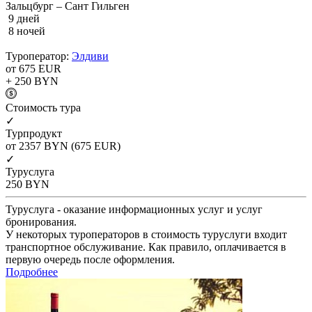
Зальцбург – Сант Гильген
9 дней
8 ночей
Туроператор:
Элдиви
от 675
EUR
+ 250
BYN
Cтоимость тура
✓
Турпродукт
от 2357
BYN
(675 EUR)
✓
Туруслуга
250
BYN
Туруслуга - оказание информационных услуг и услуг
бронирования.
У некоторых туроператоров в стоимость туруслуги входит
транспортное обслуживание. Как правило, оплачивается в
первую очередь после оформления.
Подробнее