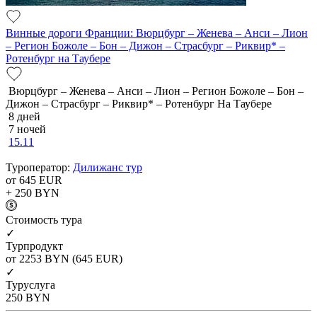
Винные дороги Франции: Вюрцбург – Женева – Анси – Лион
– Регион Божоле – Бон – Дижон – Страсбург – Риквир* –
Ротенбург на Таубере
Вюрцбург – Женева – Анси – Лион – Регион Божоле – Бон –
Дижон – Страсбург – Риквир* – Ротенбург На Таубере
8 дней
7 ночей
15.11
Туроператор:
Дилижанс тур
от 645
EUR
+ 250
BYN
Cтоимость тура
✓
Турпродукт
от 2253
BYN
(645 EUR)
✓
Туруслуга
250
BYN