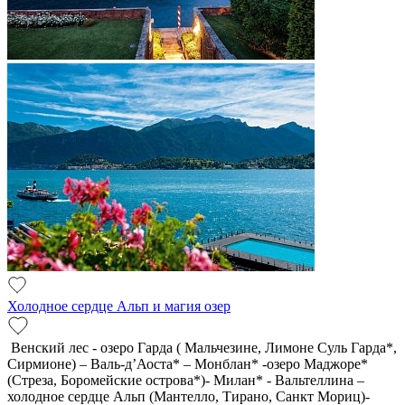
Холодное сердце Альп и магия озер
Венский лес - озеро Гарда ( Мальчезине, Лимоне Суль Гарда*,
Сирмионе) – Валь-д’Аоста* – Монблан* -озеро Маджоре*
(Стреза, Боромейские острова*)- Милан* - Вальтеллина –
холодное сердце Альп (Мантелло, Тирано, Санкт Мориц)-