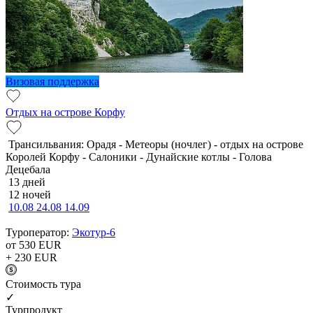
Визовая поддержка
Отдых на острове Корфу
Трансильвания: Орадя - Метеоры (ночлег) - отдых на острове
Королей Корфу - Салоники - Дунайские котлы - Голова
Децебала
13 дней
12 ночей
10.08
24.08
14.09
Туроператор:
Экотур-6
от 530
EUR
+ 230
EUR
Cтоимость тура
✓
Турпродукт