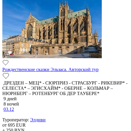
Рождественские сказки Эльзаса. Авторский тур
ДРЕЗДЕН – МЕЦ* - СЮРПРИЗ - СТРАСБУРГ - РИКЕВИР* -
СЕЛЕСТА* – ЭГИСХАЙМ* - ОБЕРНЕ – КОЛЬМАР –
НЮРНБЕРГ – РОТЕНБУРГ ОБ ДЕР ТАУБЕРЕ*
9 дней
8 ночей
03.12
Туроператор:
Элдиви
от 695
EUR
+ 250
BYN