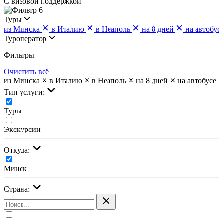
С визовой поддержкой
6
Туры
из Минска
в Италию
в Неаполь
на 8 дней
на автобу
Туроператор
Фильтры
Очистить всё
из Минска
в Италию
в Неаполь
на 8 дней
на автобусе
Тип услуги:
Туры
Экскурсии
Откуда:
Минск
Страна: