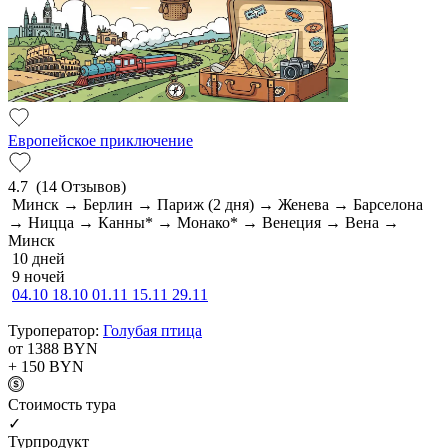
Европейское приключение
4.7
(14 Отзывов)
Минск → Берлин → Париж (2 дня) → Женева → Барселона
→ Ницца → Канны* → Монако* → Венеция → Вена →
Минск
10 дней
9 ночей
04.10
18.10
01.11
15.11
29.11
Туроператор:
Голубая птица
от 1388
BYN
+ 150
BYN
Cтоимость тура
✓
Турпродукт