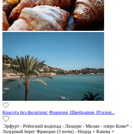
Красота без фильтров: Франция, Швейцария, Италия...
Эрфурт - Рейнский водопад - Люцерн - Милан - озеро Комо* -
Лазурный берег Франции (3 ночи) - Ницца + Канны +