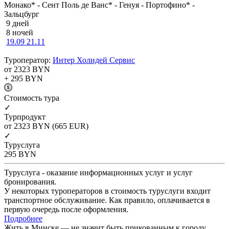
Монако* - Сент Поль де Ванс* - Генуя - Портофино* -
Зальцбург
9 дней
8 ночей
19.09
21.11
Туроператор:
Интер Холидей Сервис
от 2323
BYN
+ 295
BYN
Cтоимость тура
✓
Турпродукт
от 2323
BYN
(665 EUR)
✓
Туруслуга
295
BYN
Туруслуга - оказание информационных услуг и услуг
бронирования.
У некоторых туроператоров в стоимость туруслуги входит
транспортное обслуживание. Как правило, оплачивается в
первую очередь после оформления.
Подробнее
Жить в Минске — не значит быть прикованным к городу.