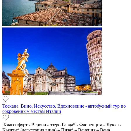
Тоскана: Вино, Искусство, Вдохновение - автобусный тур по
сокровенным местам Италии
Клагенфурт - Верона - озеро Гарда* - Флоренция – Лукка -
Кьянти* (дегустация вина) – Пиза* – Венеция – Вена