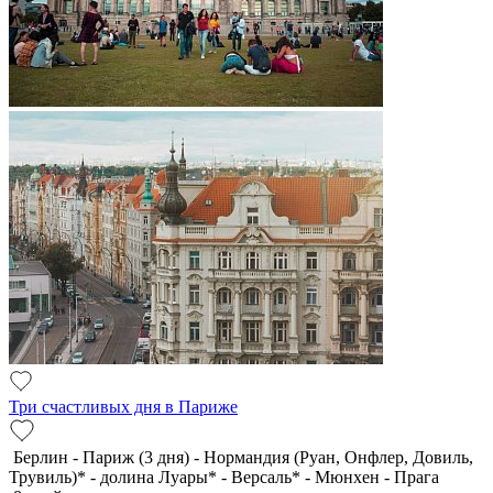
Три счастливых дня в Париже
Берлин - Париж (3 дня) - Нормандия (Руан, Онфлер, Довиль,
Трувиль)* - долина Луары* - Версаль* - Мюнхен - Прага