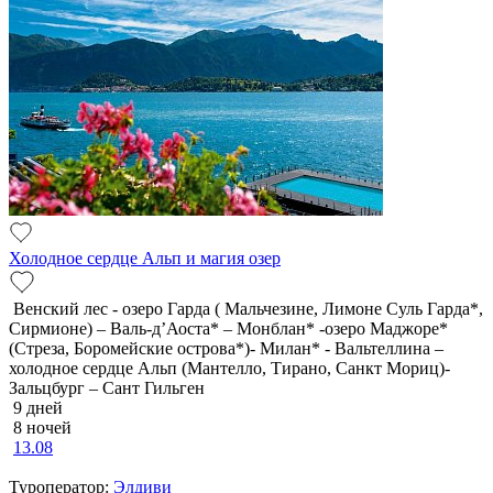
Холодное сердце Альп и магия озер
Венский лес - озеро Гарда ( Мальчезине, Лимоне Суль Гарда*,
Сирмионе) – Валь-д’Аоста* – Монблан* -озеро Маджоре*
(Стреза, Боромейские острова*)- Милан* - Вальтеллина –
холодное сердце Альп (Мантелло, Тирано, Санкт Мориц)-
Зальцбург – Сант Гильген
9 дней
8 ночей
13.08
Туроператор:
Элдиви