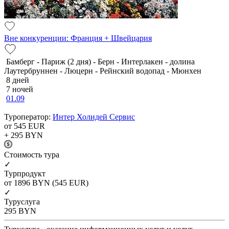
Вне конкуренции: Франция + Швейцария
Бамберг - Париж (2 дня) - Берн - Интерлакен - долина
Лаутербруннен - Люцерн - Рейнский водопад - Мюнхен
8 дней
7 ночей
01.09
Туроператор:
Интер Холидей Сервис
от 545
EUR
+ 295
BYN
Cтоимость тура
✓
Турпродукт
от 1896
BYN
(545 EUR)
✓
Туруслуга
295
BYN