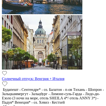
Солнечный отпуск: Венгрия + Италия
Будапешт - Сентендре* - оз. Балатон - п-ов Тихань - Шопрон -
Зальцкаммергут - Зальцбург - Лимоне-суль-Гарда - Лидо-ди-
Езоло (3 ночи на море, отель SHEILA 4*/ отель ANNY 3*) -
Падуя* Венеция* - оз. Хевиз - Кестхей