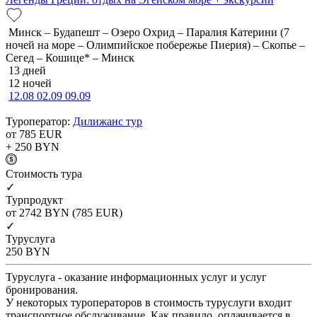
Минск – Будапешт – Озеро Охрид – Паралия Катерини (7
ночей на море – Олимпийское побережье Пиерия) – Скопье –
Сегед – Кошице* – Минск
13 дней
12 ночей
12.08
02.09
09.09
Туроператор:
Дилижанс тур
от 785
EUR
+ 250
BYN
Cтоимость тура
✓
Турпродукт
от 2742
BYN
(785 EUR)
✓
Туруслуга
250
BYN
Туруслуга - оказание информационных услуг и услуг
бронирования.
У некоторых туроператоров в стоимость туруслуги входит
транспортное обслуживание. Как правило, оплачивается в