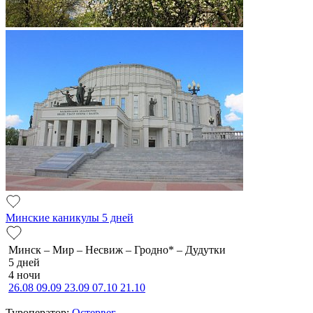
Минские каникулы 5 дней
Минск – Мир – Несвиж – Гродно* – Дудутки
5 дней
4 ночи
26.08
09.09
23.09
07.10
21.10
Туроператор:
Остервег