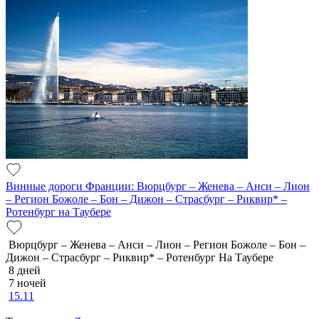
Винные дороги Франции: Вюрцбург – Женева – Анси – Лион
– Регион Божоле – Бон – Дижон – Страсбург – Риквир* –
Ротенбург на Таубере
Вюрцбург – Женева – Анси – Лион – Регион Божоле – Бон –
Дижон – Страсбург – Риквир* – Ротенбург На Таубере
8 дней
7 ночей
15.11