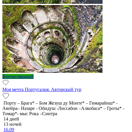
Впечатляющий
Моя мечта Португалия. Авторский тур
Порту – Брага* – Бом Жезуш ду Монте* – Гимарайнш* -
Авейра– Назаре - Обидуш -Лиссабон –Алкобаса* – Гроты* -
Томар*- мыс Рока –Синтра
14 дней
13 ночей
16.09