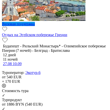
Визовая поддержка
Отдых на Эгейском побережье Греции
Будапешт - Рильский Монастырь* - Олимпийское побережье
Пиерия (7 ночей) - Белград - Братислава
12 дней
11 ночей
27.08
10.09
Туроператор:
Экотур-6
от 540
EUR
+ 170
EUR
Cтоимость тура
✓
Турпродукт
от 1886
BYN
(540 EUR)
✓