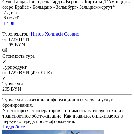
Суль Гарда - Рива дель Гарда - Верона - Кортина Д`Ампеццо -
озеро Брайес - Больцано - Зальцбург- Зальцкаммергут*
7 дней
6 ночей
17.08
Туроператор:
Интер Холидей Сервис
от 1729
BYN
+ 295
BYN
Cтоимость тура
✓
Турпродукт
от 1729
BYN
(495 EUR)
✓
Туруслуга
295
BYN
Туруслуга - оказание информационных услуг и услуг
бронирования.
У некоторых туроператоров в стоимость туруслуги входит
транспортное обслуживание. Как правило, оплачивается в
первую очередь после оформления.
Подробнее