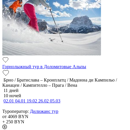
Горнолыжный тур в Доломитовые Альпы
Брно / Братислава – Кронплатц / Мадонна ди Кампильо /
Канацеи / Кампителло – Прага / Вена
11 дней
10 ночей
02.01
04.01
19.02
26.02
05.03
Туроператор:
Дилижанс тур
от 4069
BYN
+ 250
BYN