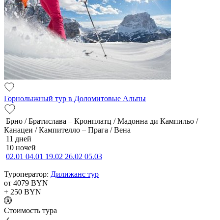
Горнолыжный тур в Доломитовые Альпы
Брно / Братислава – Кронплатц / Мадонна ди Кампильо /
Канацеи / Кампителло – Прага / Вена
11 дней
10 ночей
02.01
04.01
19.02
26.02
05.03
Туроператор:
Дилижанс тур
от 4079
BYN
+ 250
BYN
Cтоимость тура
✓