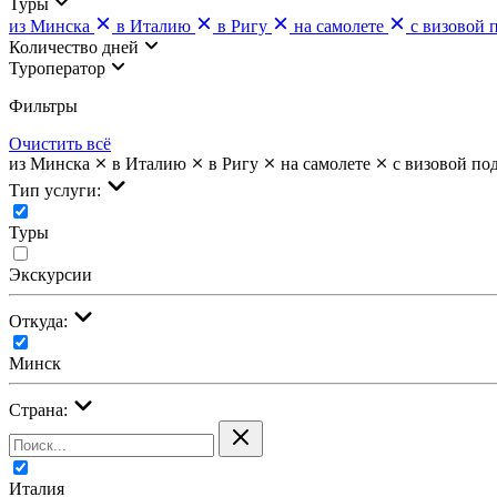
Туры
из Минска
в Италию
в Ригу
на самолете
с визовой 
Количество дней
Туроператор
Фильтры
Очистить всё
из Минска
в Италию
в Ригу
на самолете
с визовой по
Тип услуги:
Туры
Экскурсии
Откуда:
Минск
Страна:
Италия