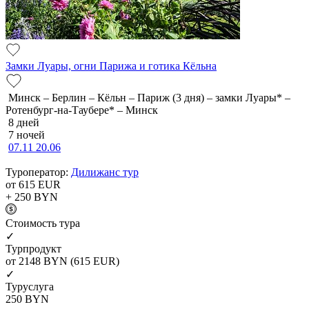
Замки Луары, огни Парижа и готика Кёльна
Минск – Берлин – Кёльн – Париж (3 дня) – замки Луары* –
Ротенбург-на-Таубере* – Минск
8 дней
7 ночей
07.11
20.06
Туроператор:
Дилижанс тур
от 615
EUR
+ 250
BYN
Cтоимость тура
✓
Турпродукт
от 2148
BYN
(615 EUR)
✓
Туруслуга
250
BYN