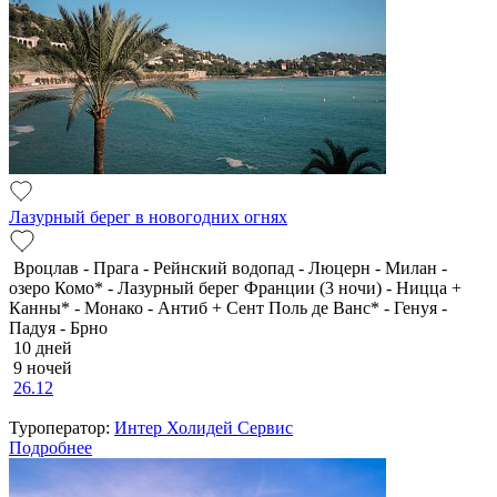
Лазурный берег в новогодних огнях
Вроцлав - Прага - Рейнский водопад - Люцерн - Милан -
озеро Комо* - Лазурный берег Франции (3 ночи) - Ницца +
Канны* - Монако - Антиб + Сент Поль де Ванс* - Генуя -
Падуя - Брно
10 дней
9 ночей
26.12
Туроператор:
Интер Холидей Сервис
Подробнее