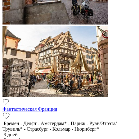
Фантастическая Франция
Бремен - Делфт - Амстердам* - Париж - Руан/Этрэта/
Трувиль* - Страсбург - Кольмар - Нюрнберг*
9 дней