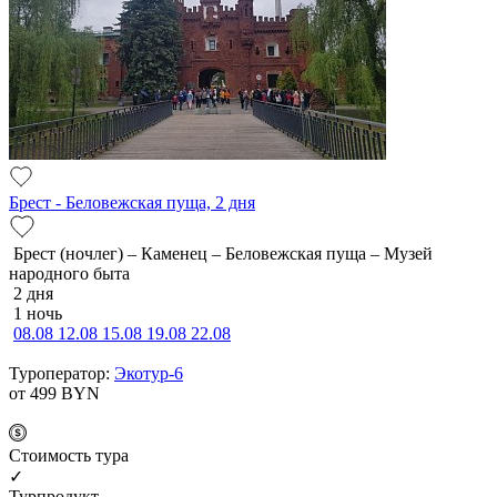
Брест - Беловежская пуща, 2 дня
Брест (ночлег) – Каменец – Беловежская пуща – Музей
народного быта
2 дня
1 ночь
08.08
12.08
15.08
19.08
22.08
Туроператор:
Экотур-6
от 499
BYN
Cтоимость тура
✓
Турпродукт