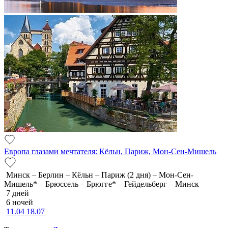
Европа глазами мечтателя: Кёльн, Париж, Мон-Сен-Мишель
Минск – Берлин – Кёльн – Париж (2 дня) – Мон-Сен-
Мишель* – Брюссель – Брюгге* – Гейдельберг – Минск
7 дней
6 ночей
11.04
18.07