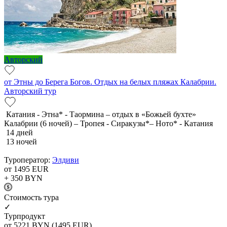
Авторский
от Этны до Берега Богов. Отдых на белых пляжах Калабрии.
Авторский тур
Катания - Этна* - Таормина – отдых в «Божьей бухте»
Калабрии (6 ночей) – Тропея - Сиракузы*– Ното* - Катания
14 дней
13 ночей
Туроператор:
Элдиви
от 1495
EUR
+ 350
BYN
Cтоимость тура
✓
Турпродукт
от 5221
BYN
(1495 EUR)