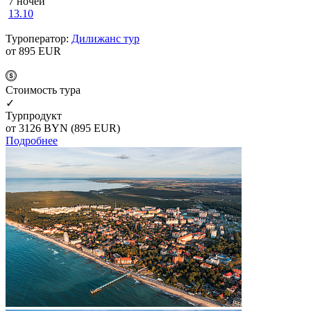
7 ночей
13.10
Туроператор:
Дилижанс тур
от 895
EUR
Cтоимость тура
✓
Турпродукт
от 3126
BYN
(895 EUR)
Подробнее