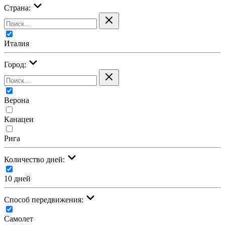
Страна:
Италия
Город:
Верона
Канацеи
Рига
Количество дней:
10 дней
Cпособ передвижения:
Самолет