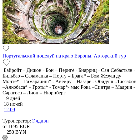
Португальский поцелуй на краю Европы. Авторский тур
Байройт – Дижон - Бон – Перигё - Биарриц - Сан Себастьян -
Бильбао – Саламанка – Порту – Брага* – Бом Жезуш ду
Монте* – Гимарайнш* - Авейру – Назаре - Обидуш -Лиссабон
–Алкобаса* – Гроты* - Томар*- мыс Рока –Синтра – Мадрид -
Сарагоса – Лион – Нюрнберг
19 дней
18 ночей
12.09
Туроператор:
Элдиви
от 1695
EUR
+ 250
BYN