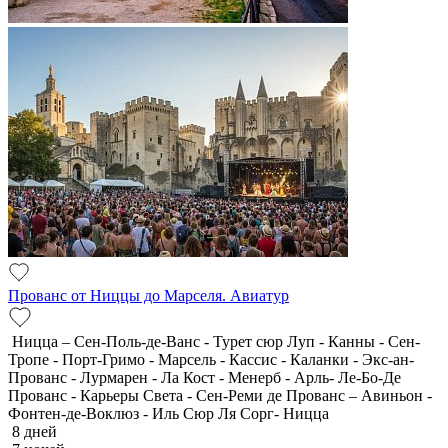
Прованс от Ниццы до Марселя. Авиатур
Ницца – Сен-Поль-де-Ванс - Турет сюр Луп - Канны - Сен-
Тропе - Порт-Гримо - Марсель - Кассис - Каланки - Экс-ан-
Прованс - Лурмарен - Ла Кост - Менерб - Арль- Ле-Бо-Де
Прованс - Карьеры Света - Сен-Реми де Прованс – Авиньон -
Фонтен-де-Воклюз - Иль Сюр Ля Сорг- Ницца
8 дней